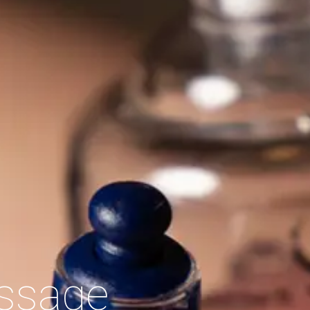
ng
Sportm