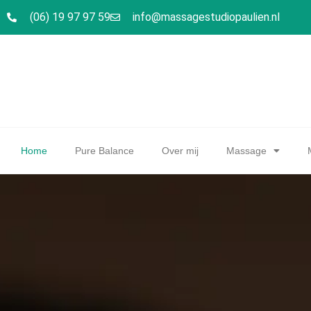
(06) 19 97 97 59
info@massagestudiopaulien.nl
Home
Pure Balance
Over mij
Massage