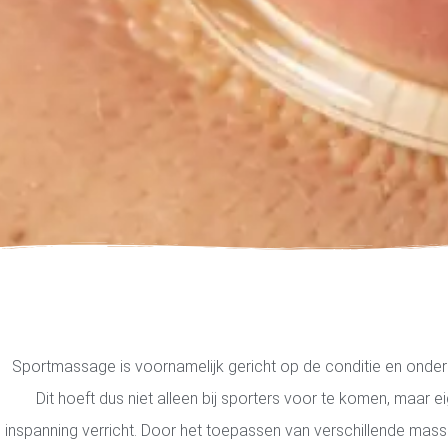
Sportmassage is voornamelijk gericht op de conditie en onderh
Dit hoeft dus niet alleen bij sporters voor te komen, maar eig
inspanning verricht. Door het toepassen van verschillende ma